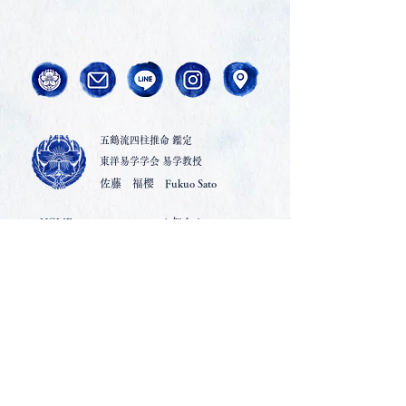
五鶴流四柱推命 鑑定
東洋易学学会 易学教授
佐藤 福櫻 Fukuo Sato
-HOME
-お知らせ
-佐藤福櫻について
-お問い合わせ
-五鶴流 四柱推命とは
-鑑定 / 教室MAP
-鑑定の流れ
-ご利用推奨環境
-鑑定のご依頼
-サイトポリシー
-お子さまの命名
-プライバシーポリシー
-五鶴流 四柱推命教室
-キャンセルポリシー