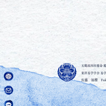
五鶴流四柱推命 
東洋易学学会 易
佐藤 福櫻 Fukuo