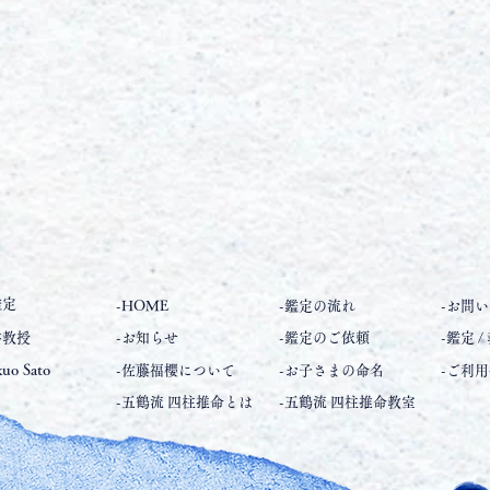
鑑定
-HOME
-鑑定の流れ
-お問
学教授
-お知らせ
-鑑定のご依頼
-鑑定 /
 Sato
-佐藤福櫻について
-お子さまの命名
-ご利
-五鶴流 四柱推命とは
-五鶴流 四柱推命教室