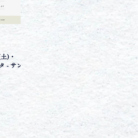
(土)・
 サン