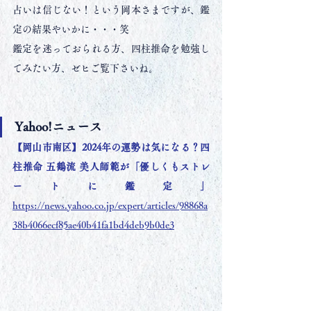
占いは信じない！という岡本さまですが、鑑
定の結果やいかに・・・笑
鑑定を迷っておられる方、四柱推命を勉強し
てみたい方、ゼヒご覧下さいね。
Yahoo!ニュース
【岡山市南区】2024年の運勢は気になる？四
柱推命 五鶴流 美人師範が「優しくもストレ
ートに鑑定」
https://news.yahoo.co.jp/expert/articles/98868a
38b4066ecf85ae40b41fa1bd4deb9b0de3