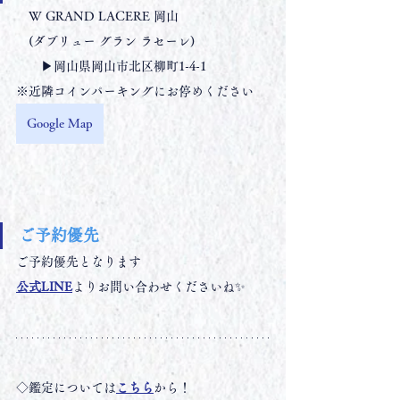
　W GRAND LACERE 岡山
　(ダブリュー グラン ラセーレ)
　　▶︎岡山県岡山市北区柳町1-4-1
※近隣コインパーキングにお停めください
Google Map
ご予約優先
ご予約優先となります
公式LINE
よりお問い合わせくださいね✨
◇鑑定については
こちら
から！