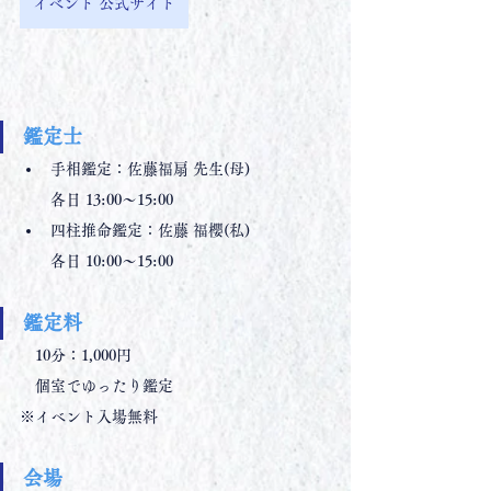
イベント 公式サイト
鑑定士
手相鑑定：佐藤福扇 先生(母)
　　各日 13:00〜15:00
四柱推命鑑定：佐藤 福櫻(私)
　　各日 10:00〜15:00
鑑定料
　10分：1,000円
　個室でゆったり鑑定
※イベント入場無料
会場