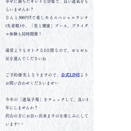
幸せに満ちたキレイな会場で、良い運氣をも
らいませんか？
なんと300円⁈で楽しめるスペシャルランチ
(先着順)や、「美と健康」ブース、ブライダ
ル体験も同時開催！
通常よりもオトクな2日間なので、ゼヒゼヒ
足を運んでくださいね
ご予約優先となりますので、
公式LINE
より
お問い合わせくださいませ✨
今年の「運氣予報」をチェックして、良い1
年にしませんか？
沢山の方にお会い出来ますのを楽しみにして
います^ ^