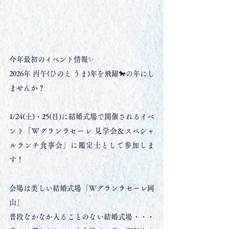
今年最初のイベント情報✨
2026年 丙午(ひのえ うま)年を飛躍🐎の年にし
ませんか？
1/24(土)・25(日)に結婚式場で開催されるイベ
ント「Wグランラセーレ 見学会＆スペシャ
ルランチ食事会」に鑑定士として参加しま
す！
会場は美しい結婚式場「Wグランラセーレ岡
山」
普段なかなか入ることのない結婚式場・・・