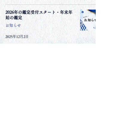
2026年の鑑定受付スタート・年末年
始の鑑定
お知らせ
2025年12月2日
1
/
5
五鶴流四柱推命 鑑定
東洋易学学会 易学教授
佐藤 福櫻 Fukuo Sato