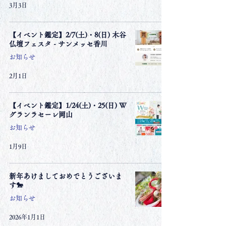
3月3日
【イベント鑑定】2/7(土)・8(日) 木谷
仏壇フェスタ - サンメッセ香川
お知らせ
2月1日
【イベント鑑定】1/24(土)・25(日) W
グランラセーレ岡山
お知らせ
1月9日
新年あけましておめでとうございま
す🐎
お知らせ
2026年1月1日