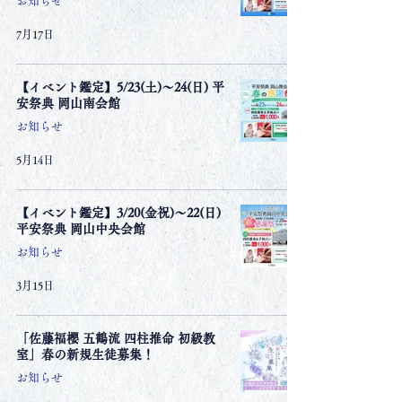
お知らせ
7月17日
【イベント鑑定】5/23(土)〜24(日) 平
安祭典 岡山南会館
お知らせ
5月14日
【イベント鑑定】3/20(金祝)〜22(日)
平安祭典 岡山中央会館
お知らせ
3月15日
「佐藤福櫻 五鶴流 四柱推命 初級教
室」春の新規生徒募集！
お知らせ