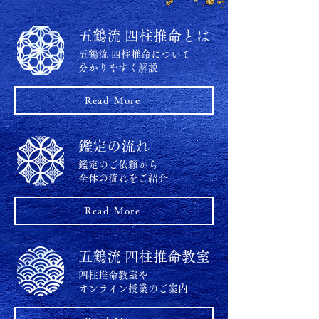
五鶴流 四柱推命とは
五鶴流 四柱推命について
分かりやすく解説
Read More
鑑定の流れ
​鑑定のご依頼から
全体の流れをご紹介
Read More
五鶴流 四柱推命教室
四柱推命教室や
オンライン授業のご案内