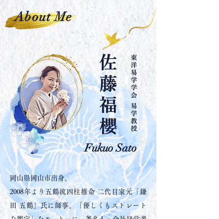
About Me
Fukuo Sato
岡山県岡山市出身。
2008年より五鶴流四柱推命 二代目家元「鎌
田 五鶴」氏に師事。「優しくもストレート